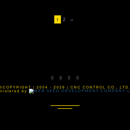
1
2
→
©COPYRIGHT | 2004 - 2026 | CNC CONTROL CO., LTD
nistered by